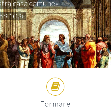
ostra casa comune»
 Si’” (13)
Formare