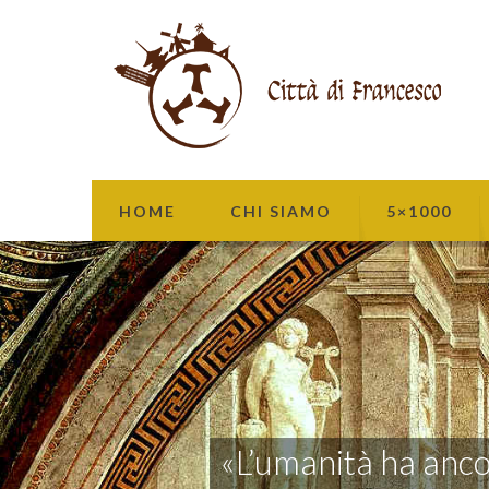
HOME
CHI SIAMO
5×1000
«L’umanità ha ancor