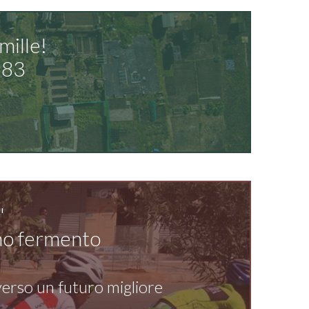
mille!
583
"
ieno fermento
 verso un futuro migliore