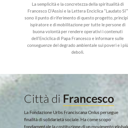
La semplicità e la concretezza della spiritualità di
Francesco D’Assisi e la Lettera Enciclica “Laudato Si’”
sono il punto di riferimento di questo progetto, princip
ispiratore e di mobilitazione per tutte le persone di
buona volontà per rendere operativi i contenuti
dell’Enciclica di Papa Francesco e informare sulle
conseguenze del degrado ambientale sui poveri e i pi
deboli.
Città di
Francesco
La Fondazione Urbs Franciscana Onlus persegue
finalità di solidarietà sociale. Ha come scopo
fondamentale la costituzione di un movimento global