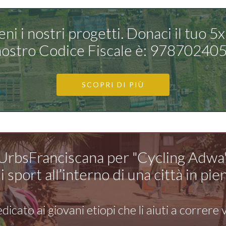
eni i nostri progetti. Donaci il tuo 5x
 nostro Codice Fiscale è: 97870240
SCOPRI DI PIÙ
UrbsFranciscana per "Cycling Adwa
i sport all’interno di una città in p
icato ai giovani etiopi che li aiuti a correre