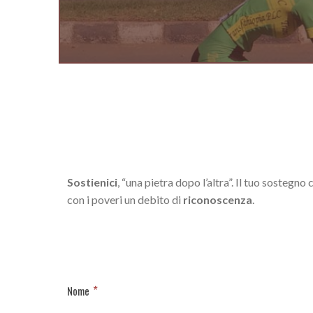
Sostienici
, “una pietra dopo l’altra”. Il tuo sostegn
con i poveri un debito di
riconoscenza
.
*
Nome